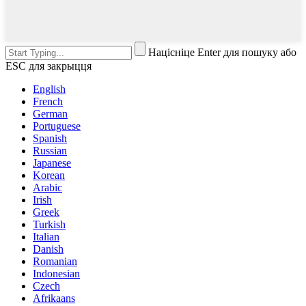
Націсніце Enter для пошуку або
ESC для закрыцця
English
French
German
Portuguese
Spanish
Russian
Japanese
Korean
Arabic
Irish
Greek
Turkish
Italian
Danish
Romanian
Indonesian
Czech
Afrikaans