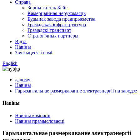
Справа
Зорны гатэль Кейс
Камерцыйная нерухомасць
Будынак завода прадпрыемства
Грамадская інфраструктура
Грамадскі транспарт
Стратэгічныя партнёры
Відэа
Навіны
Звяжыцеся з намі
English
дадому
Навіны
Гарызантальнае размеркаванне электраэнергіі на заводзе
Навіны
Навіны кампаніі
Навіны прамысловасці
Гарызантальнае размеркаванне электраэнергіі
на заводзе