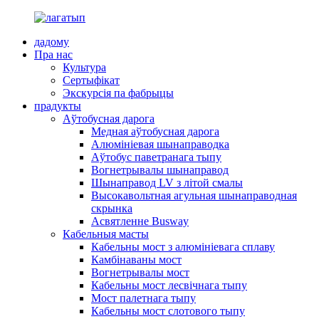
дадому
Пра нас
Культура
Сертыфікат
Экскурсія па фабрыцы
прадукты
Аўтобусная дарога
Медная аўтобусная дарога
Алюмініевая шынаправодка
Аўтобус паветранага тыпу
Вогнетрывалы шынаправод
Шынаправод LV з літой смалы
Высокавольтная агульная шынаправодная
скрынка
Асвятленне Busway
Кабельныя масты
Кабельны мост з алюмініевага сплаву
Камбінаваны мост
Вогнетрывалы мост
Кабельны мост лесвічнага тыпу
Мост палетнага тыпу
Кабельны мост слотового тыпу