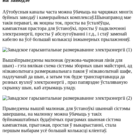
Аўтобусныя каналы часта можна ўбачыць на чарцяжах многіх
буйных заводаў і камерцыйных комплексаў.Шынаправод мае
такія перавагі, як моцны ток, просты ва ўсталёўцы,
кампактная прастора для ўстаноўкі, просты ў падключэнні
электраэнергіі, просты ў абслугоўванні і г.д., і стаў заменай
кабелю ва ўсё большай колькасці інжынерных прылажэнняў.
Вышэйпрыведзены малюнак (ружова-чырвоная лінія для
шын) - гэта вялікая схема сістэмы зборных шын майстэрні, ад
нізкавольтнага размеркавальнага пакоя ў нізкавольтнай шафе,
падлучанай да шын, а затым ток будзе транспартавацца да
розных вузлоў электраэнергіі , праз папярэдне ўсталяваную
скрынку шын, каб атрымаць уладу.
Прыведзены вышэй малюнак для ўстаноўкі шыннай сістэмы
завершаны, на малюнку можна ўбачыць у такіх
буйнамаштабных будаўнічых праграмах шынная сістэма
кампактная, прыгожая, простая ў выкарыстанні, стала
першым выбарам усё большай колькасці кліентаў.