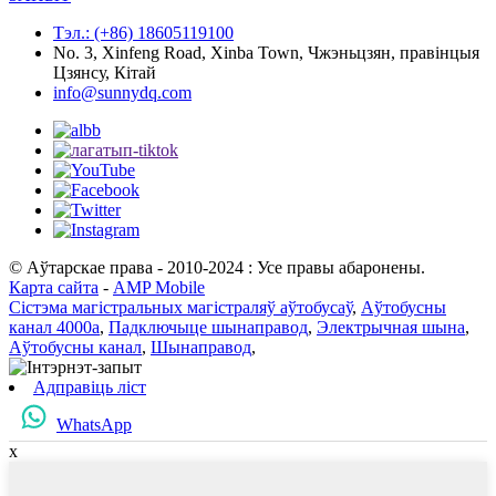
Тэл.: (+86) 18605119100
No. 3, Xinfeng Road, Xinba Town, Чжэньцзян, правінцыя
Цзянсу, Кітай
info@sunnydq.com
© Аўтарскае права - 2010-2024 : Усе правы абаронены.
Карта сайта
-
AMP Mobile
Сістэма магістральных магістраляў аўтобусаў
,
Аўтобусны
канал 4000a
,
Падключыце шынаправод
,
Электрычная шына
,
Аўтобусны канал
,
Шынаправод
,
Адправіць ліст
WhatsApp
x