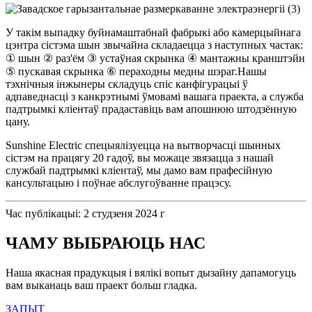
У такім выпадку буйнамаштабнай фабрыкі або камерцыйнага
цэнтра сістэма шын звычайна складаецца з наступных частак:
① шын ② раз'ём ③ устаўная скрынка ④ мантажны кранштэйн
⑤ пускавая скрынка ⑥ пераходны медны шэраг.Нашы
тэхнічныя інжынеры складуць спіс канфігурацыі ў
адпаведнасці з канкрэтнымі ўмовамі вашага праекта, а служба
падтрымкі кліентаў прадаставіць вам апошнюю штодзённую
цану.
Sunshine Electric спецыялізуецца на вытворчасці шынных
сістэм на працягу 20 гадоў, вы можаце звязацца з нашай
службай падтрымкі кліентаў, мы дамо вам прафесійную
кансультацыю і поўнае абслугоўванне працэсу.
Час публікацыі: 2 студзеня 2024 г
ЧАМУ ВЫБРАЮЦЬ НАС
Наша якасная прадукцыя і вялікі вопыт дызайну дапамогуць
вам выканаць ваш праект больш гладка.
ЗАПЫТ